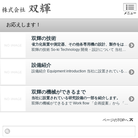
メニュー
お応えします！
双輝の技術
省力化装置や測定器、その他各専用機の設計、製作をはじめ、各種機械の開発製造
双輝の技術 So-ki Technology 開発・設計について 当社では、多種多様な形態の機械装置や汎用・専用工作機械用開発そして治具・工具類等の製作を行っております。高精度の機械開発技術と...
設備紹介
設備紹介 Equipment introduction 当社に設置されている 機械設備の一部を紹介します。 『発想をカタチに』する企業を念頭にかかげ、双輝は高精度の機械技術で、生産性・信頼性を...
双輝の機械ができるまで
当社に設置されている研究設備の一部を紹介します。
双輝の機械ができるまで Work flow 「企画提案」から 「開発・設計」「試作」「保守」まで対応致します お客様からご注文を頂いてから、どのように製品をしていき、納品をさせて頂くかご説明致...
ページのTOPへ